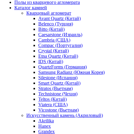
Полы из кварцевого агломерата
Каталог камней
Кварцевый агломерат
Avant Quartz (Китай)
Belenco (Турция)
Bitto (Китай)
Caesarstone (Израиль)
Cambria (США)
Compac (Португалия)
Crystal (Китай)
Etna Quartz (Китай)
IDS (Китай)
QuartzForms (Германия)
Samsung Radianz (Южная Корея)
Silestone (Испания)
Smart Quartz (Китай)
Stratos (Вьетнам)
Technistone (Чехия)
Teltos (Китай)
Viatera (США)
Vicostone (Вьетнам)
Искусственный камень (Акриловый)
Akrilika
Hanex
Grandex