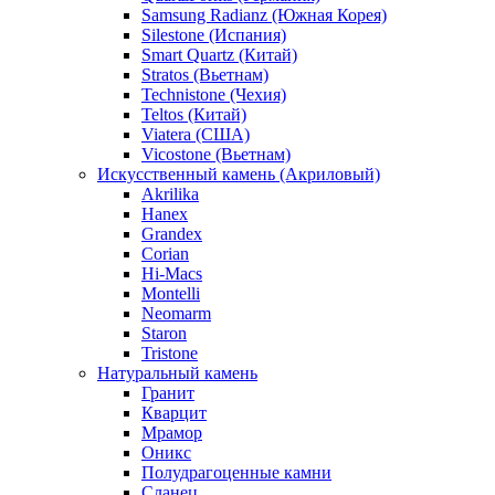
Samsung Radianz (Южная Корея)
Silestone (Испания)
Smart Quartz (Китай)
Stratos (Вьетнам)
Technistone (Чехия)
Teltos (Китай)
Viatera (США)
Vicostone (Вьетнам)
Искусственный камень (Акриловый)
Akrilika
Hanex
Grandex
Corian
Hi-Macs
Montelli
Neomarm
Staron
Tristone
Натуральный камень
Гранит
Кварцит
Мрамор
Оникс
Полудрагоценные камни
Сланец