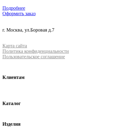
Подробнее
Оформить заказ
+7 (499) 288-84-15
г. Москва, ул.Боровая д.7
info@mrquartz.ru
Карта сайта
Политика конфиденциальности
Пользовательское соглашение
Клиентам
О компании
Контакты
Каталог
Кварцевый агломерат
Изделия
Столешницы из агломерата