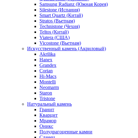
Samsung Radianz (Южная Корея)
Silestone (Испания)
Smart Quartz (Китай)
Stratos (Вьетнам)
Technistone (Чехия)
Teltos (Китай)
Viatera (США)
Vicostone (Вьетнам)
Искусственный камень (Акриловый)
Akrilika
Hanex
Grandex
Corian
Hi-Macs
Montelli
Neomarm
Staron
Tristone
Натуральный камень
Гранит
Кварцит
Мрамор
Оникс
Полудрагоценные камни
Сланец