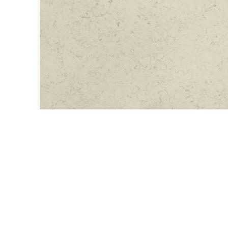
QuartzForms (Гер
Samsung Radianz
Корея)
Silestone (Испани
Smart Quartz (Кит
Stratos (Вьетнам)
Technistone (Чехи
Teltos (Китай)
Viatera (США)
Vicostone (Вьетна
Гранит
Кварцит
Мрамор
Оникс
Полудрагоценные