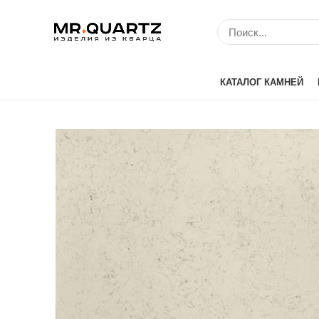
КАТАЛОГ КАМНЕЙ
Avant Quartz (Кит
Belenco (Турция)
Bitto (Китай)
Caesarstone (Изр
Cambria (США)
Compac (Португа
Crystal (Китай)
Etna Quartz (Кита
IDS (Китай)