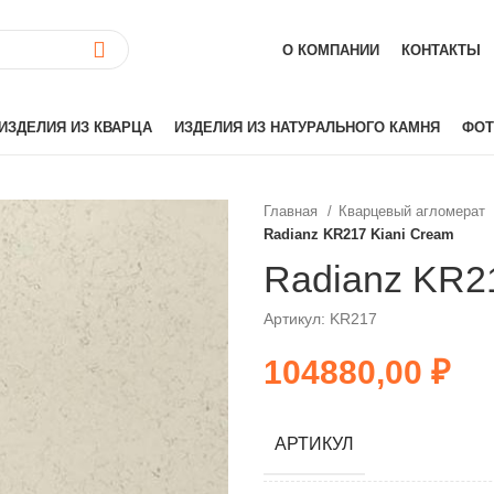
О КОМПАНИИ
КОНТАКТЫ
ИЗДЕЛИЯ ИЗ КВАРЦА
ИЗДЕЛИЯ ИЗ НАТУРАЛЬНОГО КАМНЯ
ФОТ
Главная
Кварцевый агломерат
Radianz KR217 Kiani Cream
ай)
Akrilika
Hanex
Radianz KR2
Grandex
Артикул: KR217
аиль)
Corian
Hi-Macs
₽
лия)
Montelli
Neomarm
АРТИКУЛ
й)
Staron
Tristone