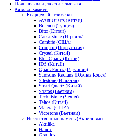
Полы из кварцевого агломерата
Каталог камней
Кварцевый агломерат
Avant Quartz (Китай)
Belenco (Турция)
Bitto (Китай)
Caesarstone (Израиль)
Cambria (США)
Compac (Португалия)
Crystal (Китай)
Etna Quartz (Китай)
IDS (Китай)
QuartzForms (Германия)
Samsung Radianz (Южная Корея)
Silestone (Испания)
Smart Quartz (Китай)
Stratos (Вьетнам)
Technistone (Чехия)
Teltos (Китай)
Viatera (США)
Vicostone (Вьетнам)
Искусственный камень (Акриловый)
Akrilika
Hanex
Grandex