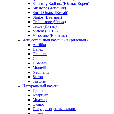
Samsung Radianz (Южная Корея)
Silestone (Испания)
Smart Quartz (Китай)
Stratos (Вьетнам)
Technistone (Чехия)
Teltos (Китай)
Viatera (США)
Vicostone (Вьетнам)
Искусственный камень (Акриловый)
Akrilika
Hanex
Grandex
Corian
Hi-Macs
Montelli
Neomarm
Staron
Tristone
Натуральный камень
Гранит
Кварцит
Мрамор
Оникс
Полудрагоценные камни
Сланец