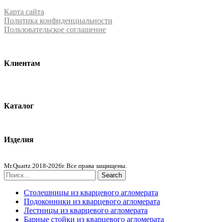
Карта сайта
Политика конфиденциальности
Пользовательское соглашение
Клиентам
О компании
Контакты
Каталог
Кварцевый агломерат
Изделия
Столешницы из агломерата
Mr.Quartz 2018-2026г. Все права защищены.
Search
Столешницы из кварцевого агломерата
Подоконники из кварцевого агломерата
Лестницы из кварцевого агломерата
Барные стойки из кварцевого агломерата