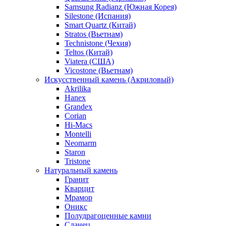
Samsung Radianz (Южная Корея)
Silestone (Испания)
Smart Quartz (Китай)
Stratos (Вьетнам)
Technistone (Чехия)
Teltos (Китай)
Viatera (США)
Vicostone (Вьетнам)
Искусственный камень (Акриловый)
Akrilika
Hanex
Grandex
Corian
Hi-Macs
Montelli
Neomarm
Staron
Tristone
Натуральный камень
Гранит
Кварцит
Мрамор
Оникс
Полудрагоценные камни
Сланец