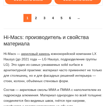
1
2
3
4
5
6
→
Hi-Macs: производитель и свойства
материала
Hi-Macs —
акриловый камень
южнокорейской компании LX
Hausys (до 2021 года — LG Hausys, подразделение группы
LG). Это один из самых узнаваемых solid surface в
архитектурной практике: материал часто применяют не только
для столешниц, но и для фасадных решений интерьера —
стоек, колонн, объёмных стеновых форм.
Состав — акриловые смолы ММА и ПММА с наполнителем из
гидроксида алюминия. Материал однороден по всей толщине:
соединяется без видимых швов, гнётся при нагреве,
шлифуется и восстанавливается на объекте.