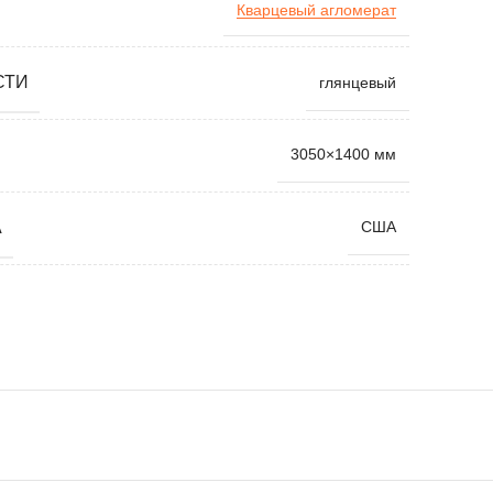
Кварцевый агломерат
СТИ
глянцевый
3050×1400 мм
А
США