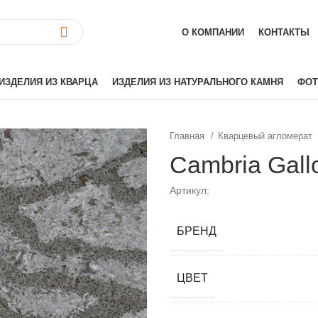
О КОМПАНИИ
КОНТАКТЫ
ИЗДЕЛИЯ ИЗ КВАРЦА
ИЗДЕЛИЯ ИЗ НАТУРАЛЬНОГО КАМНЯ
ФОТ
Главная
Кварцевый агломерат
ай)
Akrilika
Cambria Gal
Hanex
Артикул:
Grandex
аиль)
Corian
БРЕНД
Hi-Macs
лия)
Montelli
Neomarm
ЦВЕТ
й)
Staron
Tristone