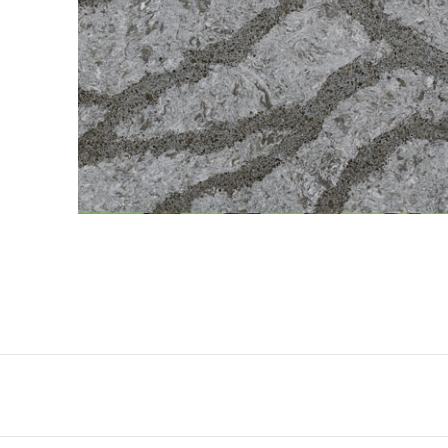
QuartzForms (Гер
Samsung Radianz
Корея)
Silestone (Испани
Smart Quartz (Кит
Stratos (Вьетнам)
Technistone (Чехи
Teltos (Китай)
Viatera (США)
Vicostone (Вьетна
Гранит
Кварцит
Мрамор
Оникс
Полудрагоценные