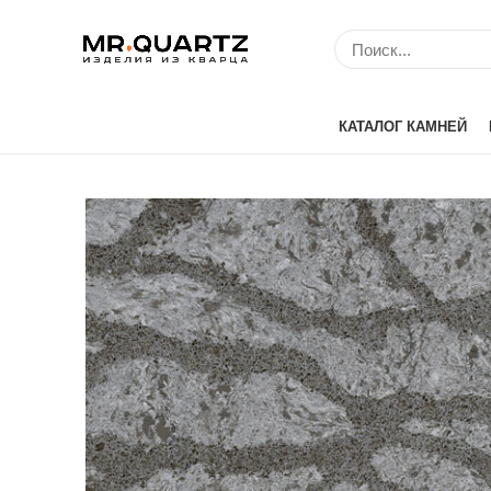
КАТАЛОГ КАМНЕЙ
Avant Quartz (Кит
Belenco (Турция)
Bitto (Китай)
Caesarstone (Изр
Cambria (США)
Compac (Португа
Crystal (Китай)
Etna Quartz (Кита
IDS (Китай)