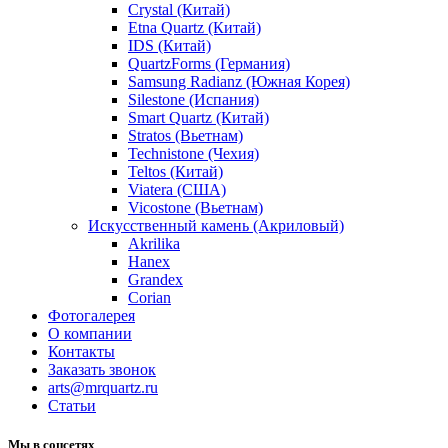
Crystal (Китай)
Etna Quartz (Китай)
IDS (Китай)
QuartzForms (Германия)
Samsung Radianz (Южная Корея)
Silestone (Испания)
Smart Quartz (Китай)
Stratos (Вьетнам)
Technistone (Чехия)
Teltos (Китай)
Viatera (США)
Vicostone (Вьетнам)
Искусственный камень (Акриловый)
Akrilika
Hanex
Grandex
Corian
Фотогалерея
О компании
Контакты
Заказать звонок
arts@mrquartz.ru
Статьи
Мы в соцсетях