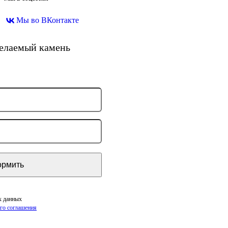
Мы во ВКонтакте
желаемый камень
х данных
го соглашения