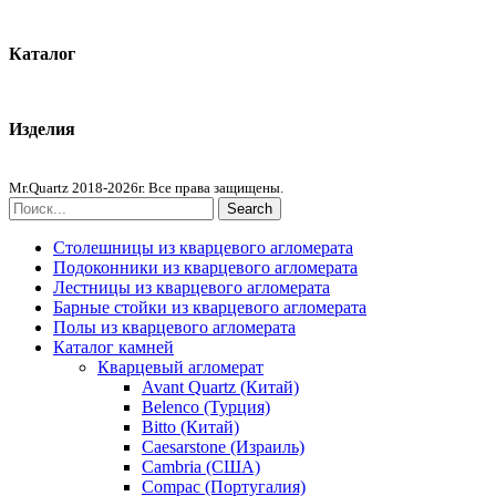
Контакты
Каталог
Кварцевый агломерат
Изделия
Столешницы из агломерата
Mr.Quartz 2018-2026г. Все права защищены.
Search
Столешницы из кварцевого агломерата
Подоконники из кварцевого агломерата
Лестницы из кварцевого агломерата
Барные стойки из кварцевого агломерата
Полы из кварцевого агломерата
Каталог камней
Кварцевый агломерат
Avant Quartz (Китай)
Belenco (Турция)
Bitto (Китай)
Caesarstone (Израиль)
Cambria (США)
Compac (Португалия)