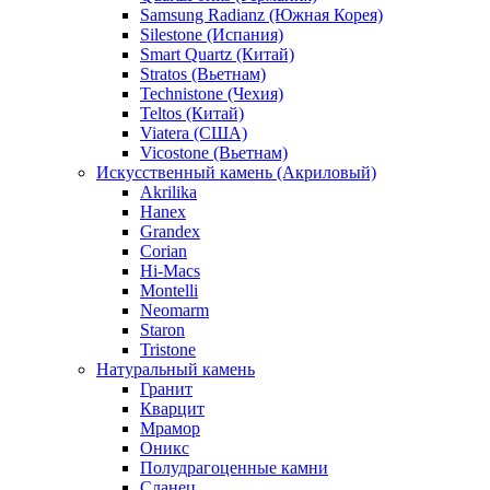
Samsung Radianz (Южная Корея)
Silestone (Испания)
Smart Quartz (Китай)
Stratos (Вьетнам)
Technistone (Чехия)
Teltos (Китай)
Viatera (США)
Vicostone (Вьетнам)
Искусственный камень (Акриловый)
Akrilika
Hanex
Grandex
Corian
Hi-Macs
Montelli
Neomarm
Staron
Tristone
Натуральный камень
Гранит
Кварцит
Мрамор
Оникс
Полудрагоценные камни
Сланец