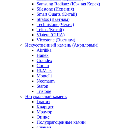
Samsung Radianz (Южная Корея)
Silestone (Испания)
Smart Quartz (Китай)
Stratos (Вьетнам)
Technistone (Чехия)
Teltos (Китай)
Viatera (США)
Vicostone (Вьетнам)
Искусственный камень (Акриловый)
Akrilika
Hanex
Grandex
Corian
Hi-Macs
Montelli
Neomarm
Staron
Tristone
Натуральный камень
Гранит
Кварцит
Мрамор
Оникс
Полудрагоценные камни
Сланец