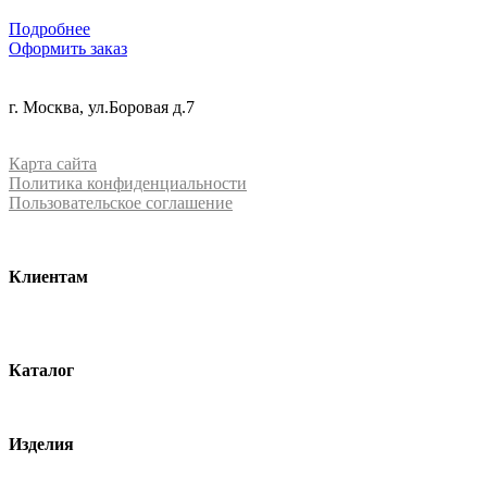
Подробнее
Оформить заказ
+7 (499) 288-84-15
г. Москва, ул.Боровая д.7
info@mrquartz.ru
Карта сайта
Политика конфиденциальности
Пользовательское соглашение
Клиентам
О компании
Контакты
Каталог
Кварцевый агломерат
Изделия
Столешницы из агломерата