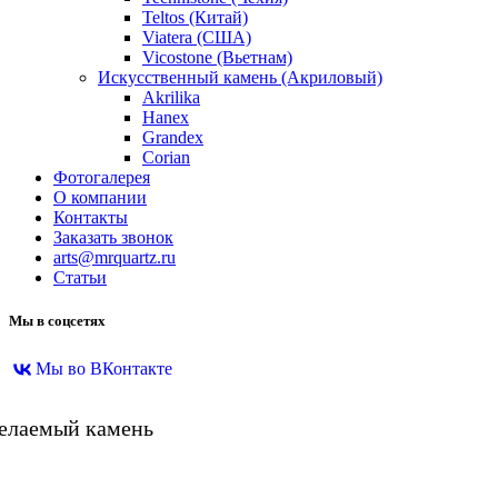
Teltos (Китай)
Viatera (США)
Vicostone (Вьетнам)
Искусственный камень (Акриловый)
Akrilika
Hanex
Grandex
Corian
Фотогалерея
О компании
Контакты
Заказать звонок
arts@mrquartz.ru
Статьи
Мы в соцсетях
Мы во ВКонтакте
желаемый камень