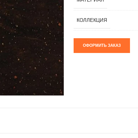
мания)
 (Южная
КОЛЛЕКЦИЯ
я)
ай)
ОФОРМИТЬ ЗАКАЗ
я)
м)
 камни