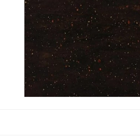
QuartzForms (Гер
Samsung Radianz
Корея)
Silestone (Испани
Smart Quartz (Кит
Stratos (Вьетнам)
Technistone (Чехи
Teltos (Китай)
Viatera (США)
Vicostone (Вьетна
Гранит
Кварцит
Мрамор
Оникс
Полудрагоценные