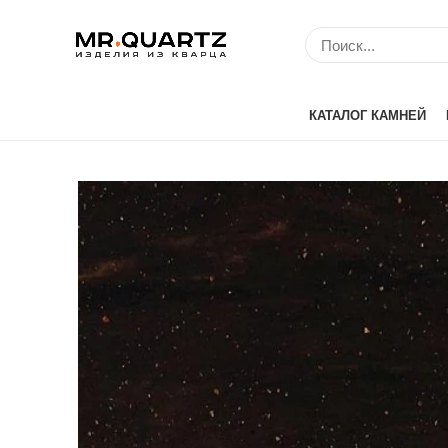
КАТАЛОГ КАМНЕЙ
Avant Quartz (Кит
Belenco (Турция)
Bitto (Китай)
Caesarstone (Изр
Cambria (США)
Compac (Португа
Crystal (Китай)
Etna Quartz (Кита
IDS (Китай)