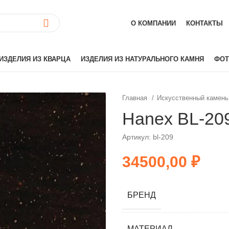
О КОМПАНИИ
КОНТАКТЫ
ИЗДЕЛИЯ ИЗ КВАРЦА
ИЗДЕЛИЯ ИЗ НАТУРАЛЬНОГО КАМНЯ
ФОТ
Главная
Искусственный камень
ай)
Akrilika
Hanex BL-20
Hanex
Артикул: bl-209
Grandex
аиль)
Corian
₽
Hi-Macs
лия)
Montelli
БРЕНД
Neomarm
й)
Staron
Tristone
МАТЕРИАЛ