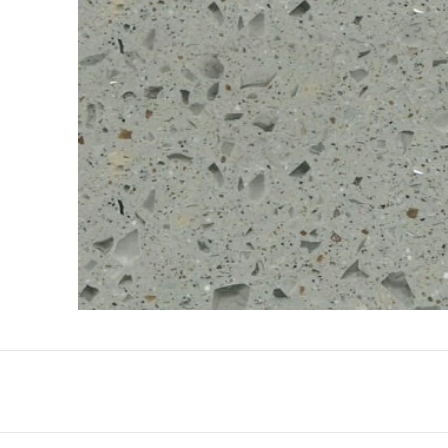
QuartzForms (Гер
Samsung Radianz
Корея)
Silestone (Испани
Smart Quartz (Кит
Stratos (Вьетнам)
Technistone (Чехи
Teltos (Китай)
Viatera (США)
Vicostone (Вьетна
Гранит
Кварцит
Мрамор
Оникс
Полудрагоценные