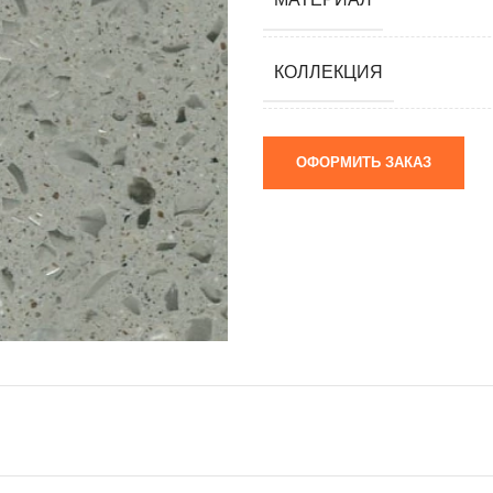
мания)
 (Южная
КОЛЛЕКЦИЯ
я)
ай)
ОФОРМИТЬ ЗАКАЗ
я)
м)
 камни