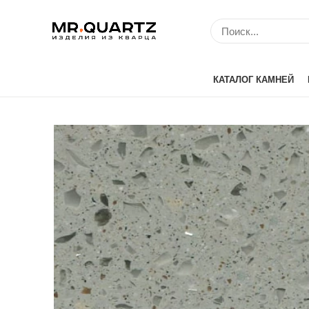
КАТАЛОГ КАМНЕЙ
Avant Quartz (Кит
Belenco (Турция)
Bitto (Китай)
Caesarstone (Изр
Cambria (США)
Compac (Португа
Crystal (Китай)
Etna Quartz (Кита
IDS (Китай)