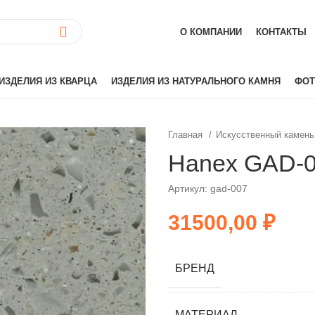
О КОМПАНИИ
КОНТАКТЫ
ИЗДЕЛИЯ ИЗ КВАРЦА
ИЗДЕЛИЯ ИЗ НАТУРАЛЬНОГО КАМНЯ
ФОТ
Главная
Искусственный камень
ай)
Akrilika
Hanex GAD-0
Hanex
Артикул: gad-007
Grandex
аиль)
Corian
₽
Hi-Macs
лия)
Montelli
БРЕНД
Neomarm
й)
Staron
Tristone
МАТЕРИАЛ