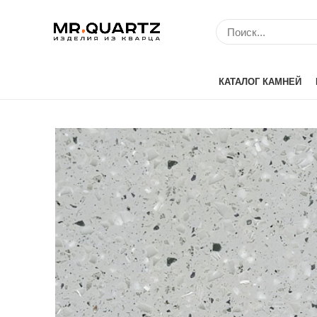
КАТАЛОГ КАМНЕЙ
Avant Quartz (Кит
Belenco (Турция)
Bitto (Китай)
Caesarstone (Изр
Cambria (США)
Compac (Португа
Crystal (Китай)
Etna Quartz (Кита
IDS (Китай)