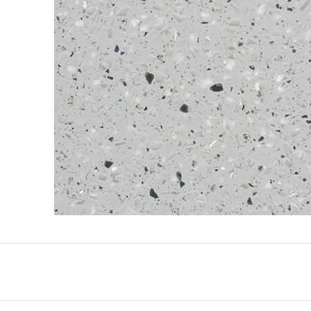
QuartzForms (Гер
Samsung Radianz
Корея)
Silestone (Испани
Smart Quartz (Кит
Stratos (Вьетнам)
Technistone (Чехи
Teltos (Китай)
Viatera (США)
Vicostone (Вьетна
Гранит
Кварцит
Мрамор
Оникс
Полудрагоценные