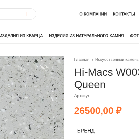
О КОМПАНИИ
КОНТАКТЫ
ИЗДЕЛИЯ ИЗ КВАРЦА
ИЗДЕЛИЯ ИЗ НАТУРАЛЬНОГО КАМНЯ
ФОТ
Главная
Искусственный камень
ай)
Akrilika
Hi-Macs W00
Hanex
Queen
Grandex
аиль)
Corian
Артикул:
Hi-Macs
₽
лия)
Montelli
Neomarm
й)
Staron
БРЕНД
Tristone