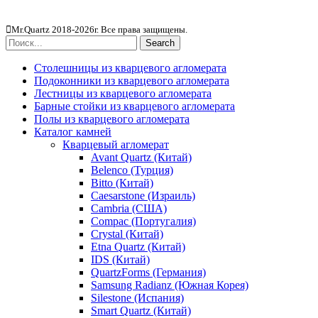
Столешницы из агломерата
Mr.Quartz 2018-2026г. Все права защищены.
Search
Столешницы из кварцевого агломерата
Подоконники из кварцевого агломерата
Лестницы из кварцевого агломерата
Барные стойки из кварцевого агломерата
Полы из кварцевого агломерата
Каталог камней
Кварцевый агломерат
Avant Quartz (Китай)
Belenco (Турция)
Bitto (Китай)
Caesarstone (Израиль)
Cambria (США)
Compac (Португалия)
Crystal (Китай)
Etna Quartz (Китай)
IDS (Китай)
QuartzForms (Германия)
Samsung Radianz (Южная Корея)
Silestone (Испания)
Smart Quartz (Китай)