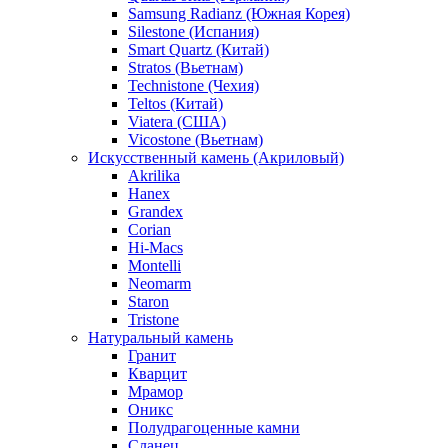
Samsung Radianz (Южная Корея)
Silestone (Испания)
Smart Quartz (Китай)
Stratos (Вьетнам)
Technistone (Чехия)
Teltos (Китай)
Viatera (США)
Vicostone (Вьетнам)
Искусственный камень (Акриловый)
Akrilika
Hanex
Grandex
Corian
Hi-Macs
Montelli
Neomarm
Staron
Tristone
Натуральный камень
Гранит
Кварцит
Мрамор
Оникс
Полудрагоценные камни
Сланец