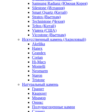
Samsung Radianz (Южная Корея)
Silestone (Испания)
Smart Quartz (Китай)
Stratos (Вьетнам)
Technistone (Чехия)
Teltos (Китай)
Viatera (США)
Vicostone (Вьетнам)
Искусственный камень (Акриловый)
Akrilika
Hanex
Grandex
Corian
Hi-Macs
Montelli
Neomarm
Staron
Tristone
Натуральный камень
Гранит
Кварцит
Мрамор
Оникс
Полудрагоценные камни
Сланец