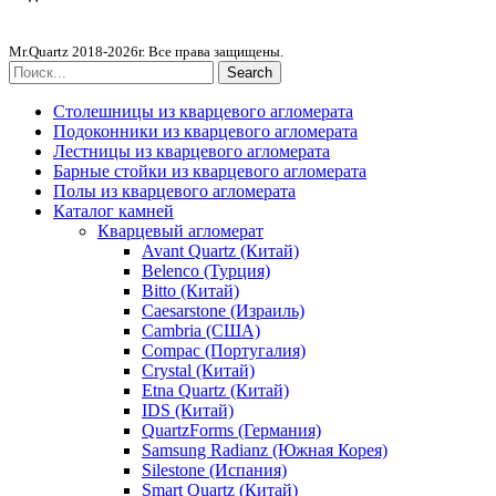
Столешницы из агломерата
Mr.Quartz 2018-2026г. Все права защищены.
Search
Столешницы из кварцевого агломерата
Подоконники из кварцевого агломерата
Лестницы из кварцевого агломерата
Барные стойки из кварцевого агломерата
Полы из кварцевого агломерата
Каталог камней
Кварцевый агломерат
Avant Quartz (Китай)
Belenco (Турция)
Bitto (Китай)
Caesarstone (Израиль)
Cambria (США)
Compac (Португалия)
Crystal (Китай)
Etna Quartz (Китай)
IDS (Китай)
QuartzForms (Германия)
Samsung Radianz (Южная Корея)
Silestone (Испания)
Smart Quartz (Китай)