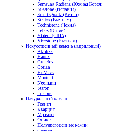
Samsung Radianz (Южная Корея)
Silestone (Испания)
Smart Quartz (Китай)
Stratos (Вьетнам)
Technistone (Чехия)
Teltos (Китай)
Viatera (США)
Vicostone (Вьетнам)
Искусственный камень (Акриловый)
Akrilika
Hanex
Grandex
Corian
Hi-Macs
Montelli
Neomarm
Staron
Tristone
Натуральный камень
Гранит
Кварцит
Мрамор
Оникс
Полудрагоценные камни
Сланец