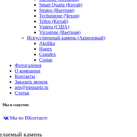
Smart Quartz (Китай)
Stratos (Вьетнам)
Technistone (Чехия)
Teltos (Китай)
Viatera (США)
Vicostone (Вьетнам)
Искусственный камень (Акриловый)
Akrilika
Hanex
Grandex
Corian
Фотогалерея
О компании
Контакты
Заказать звонок
arts@mrquartz.ru
Статьи
Мы в соцсетях
Мы во ВКонтакте
желаемый камень