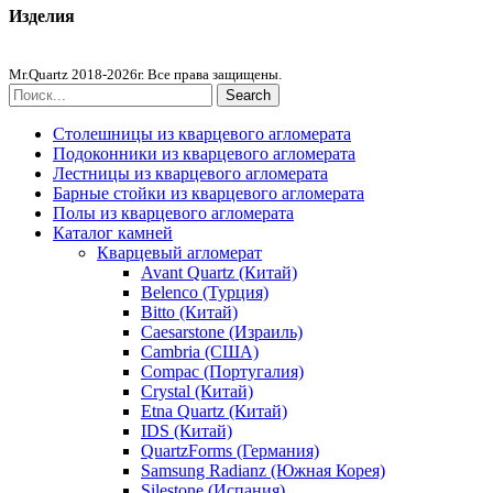
Изделия
Столешницы из агломерата
Mr.Quartz 2018-2026г. Все права защищены.
Search
Столешницы из кварцевого агломерата
Подоконники из кварцевого агломерата
Лестницы из кварцевого агломерата
Барные стойки из кварцевого агломерата
Полы из кварцевого агломерата
Каталог камней
Кварцевый агломерат
Avant Quartz (Китай)
Belenco (Турция)
Bitto (Китай)
Caesarstone (Израиль)
Cambria (США)
Compac (Португалия)
Crystal (Китай)
Etna Quartz (Китай)
IDS (Китай)
QuartzForms (Германия)
Samsung Radianz (Южная Корея)
Silestone (Испания)