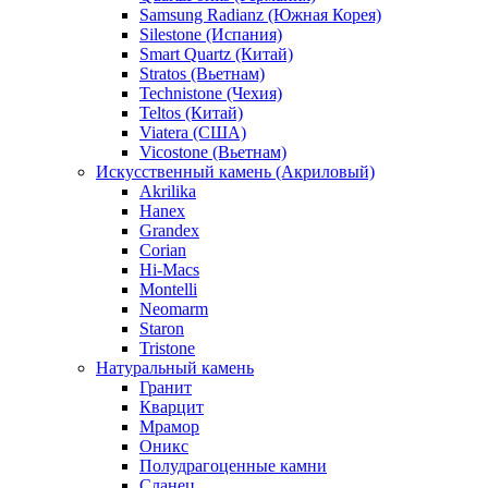
Samsung Radianz (Южная Корея)
Silestone (Испания)
Smart Quartz (Китай)
Stratos (Вьетнам)
Technistone (Чехия)
Teltos (Китай)
Viatera (США)
Vicostone (Вьетнам)
Искусственный камень (Акриловый)
Akrilika
Hanex
Grandex
Corian
Hi-Macs
Montelli
Neomarm
Staron
Tristone
Натуральный камень
Гранит
Кварцит
Мрамор
Оникс
Полудрагоценные камни
Сланец