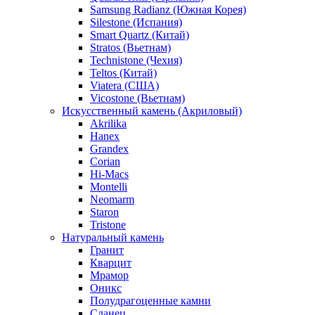
Samsung Radianz (Южная Корея)
Silestone (Испания)
Smart Quartz (Китай)
Stratos (Вьетнам)
Technistone (Чехия)
Teltos (Китай)
Viatera (США)
Vicostone (Вьетнам)
Искусственный камень (Акриловый)
Akrilika
Hanex
Grandex
Corian
Hi-Macs
Montelli
Neomarm
Staron
Tristone
Натуральный камень
Гранит
Кварцит
Мрамор
Оникс
Полудрагоценные камни
Сланец