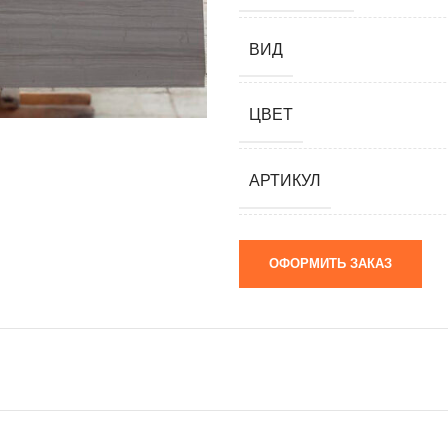
мания)
 (Южная
ВИД
я)
ЦВЕТ
ай)
я)
АРТИКУЛ
м)
ОФОРМИТЬ ЗАКАЗ
 камни