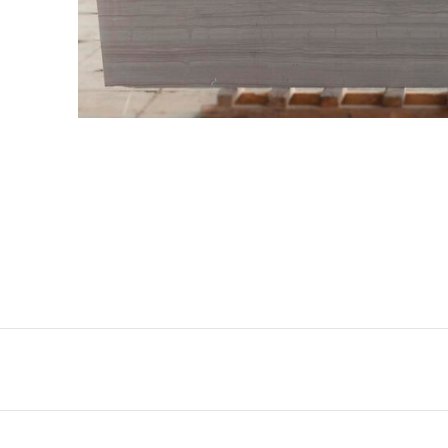
QuartzForms (Гер
Samsung Radianz
Корея)
Silestone (Испани
Smart Quartz (Кит
Stratos (Вьетнам)
Technistone (Чехи
Teltos (Китай)
Viatera (США)
Vicostone (Вьетна
Гранит
Кварцит
Мрамор
Оникс
Полудрагоценные