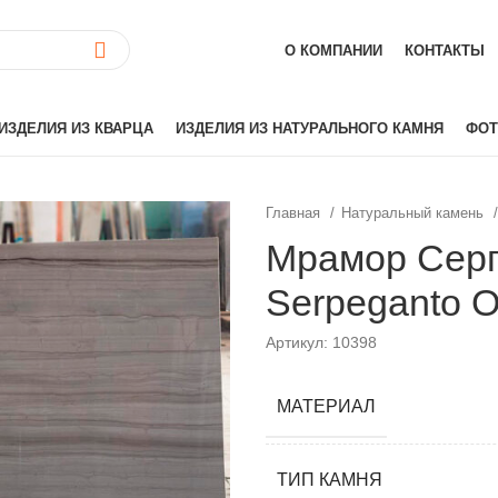
О КОМПАНИИ
КОНТАКТЫ
ИЗДЕЛИЯ ИЗ КВАРЦА
ИЗДЕЛИЯ ИЗ НАТУРАЛЬНОГО КАМНЯ
ФОТ
Главная
Натуральный камень
ай)
Akrilika
Мрамор Серп
Hanex
Serpeganto O
Grandex
аиль)
Corian
Артикул: 10398
Hi-Macs
лия)
Montelli
МАТЕРИАЛ
Neomarm
й)
Staron
ТИП КАМНЯ
Tristone