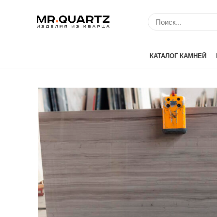
КАТАЛОГ КАМНЕЙ
Avant Quartz (Кит
Belenco (Турция)
Bitto (Китай)
Caesarstone (Изр
Cambria (США)
Compac (Португа
Crystal (Китай)
Etna Quartz (Кита
IDS (Китай)