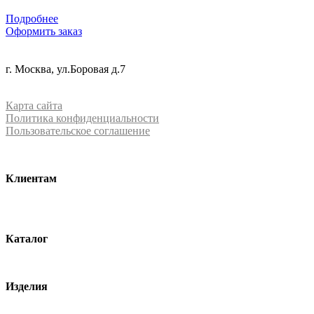
Подробнее
Оформить заказ
+7 (499) 288-84-15
г. Москва, ул.Боровая д.7
info@mrquartz.ru
Карта сайта
Политика конфиденциальности
Пользовательское соглашение
Клиентам
О компании
Контакты
Каталог
Кварцевый агломерат
Изделия
Столешницы из агломерата