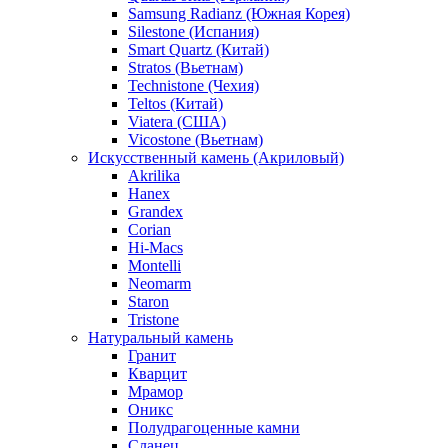
Samsung Radianz (Южная Корея)
Silestone (Испания)
Smart Quartz (Китай)
Stratos (Вьетнам)
Technistone (Чехия)
Teltos (Китай)
Viatera (США)
Vicostone (Вьетнам)
Искусственный камень (Акриловый)
Akrilika
Hanex
Grandex
Corian
Hi-Macs
Montelli
Neomarm
Staron
Tristone
Натуральный камень
Гранит
Кварцит
Мрамор
Оникс
Полудрагоценные камни
Сланец