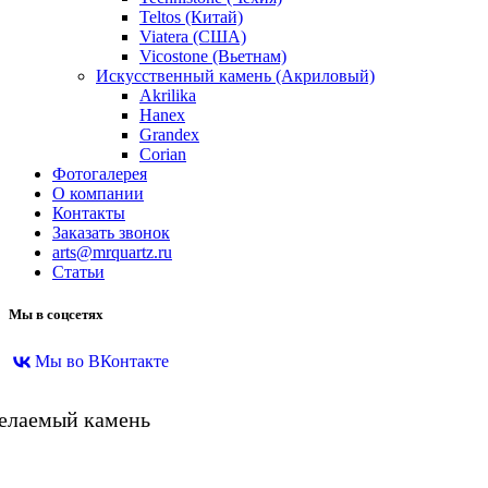
Teltos (Китай)
Viatera (США)
Vicostone (Вьетнам)
Искусственный камень (Акриловый)
Akrilika
Hanex
Grandex
Corian
Фотогалерея
О компании
Контакты
Заказать звонок
arts@mrquartz.ru
Статьи
Мы в соцсетях
Мы во ВКонтакте
желаемый камень