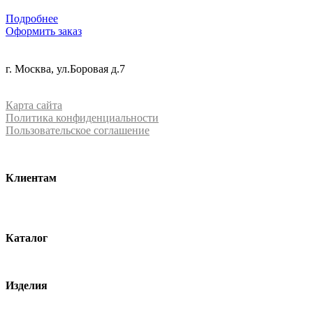
Подробнее
Оформить заказ
+7 (499) 288-84-15
г. Москва, ул.Боровая д.7
info@mrquartz.ru
Карта сайта
Политика конфиденциальности
Пользовательское соглашение
Клиентам
О компании
Контакты
Каталог
Кварцевый агломерат
Изделия
Столешницы из агломерата