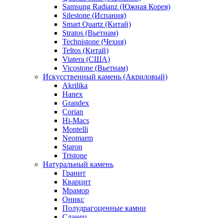
Samsung Radianz (Южная Корея)
Silestone (Испания)
Smart Quartz (Китай)
Stratos (Вьетнам)
Technistone (Чехия)
Teltos (Китай)
Viatera (США)
Vicostone (Вьетнам)
Искусственный камень (Акриловый)
Akrilika
Hanex
Grandex
Corian
Hi-Macs
Montelli
Neomarm
Staron
Tristone
Натуральный камень
Гранит
Кварцит
Мрамор
Оникс
Полудрагоценные камни
Сланец