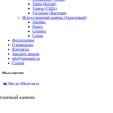
Teltos (Китай)
Viatera (США)
Vicostone (Вьетнам)
Искусственный камень (Акриловый)
Akrilika
Hanex
Grandex
Corian
Фотогалерея
О компании
Контакты
Заказать звонок
arts@mrquartz.ru
Статьи
Мы в соцсетях
Мы во ВКонтакте
желаемый камень