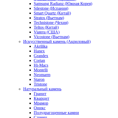
Samsung Radianz (Южная Корея)
Silestone (Испания)
Smart Quartz (Китай)
Stratos (Вьетнам)
Technistone (Чехия)
Teltos (Китай)
Viatera (США)
Vicostone (Вьетнам)
Искусственный камень (Акриловый)
Akrilika
Hanex
Grandex
Corian
Hi-Macs
Montelli
Neomarm
Staron
Tristone
Натуральный камень
Гранит
Кварцит
Мрамор
Оникс
Полудрагоценные камни
Сланец