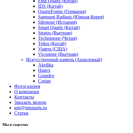
Etna Quartz (Китай)
IDS (Китай)
QuartzForms (Германия)
Samsung Radianz (Южная Корея)
Silestone (Испания)
Smart Quartz (Китай)
Stratos (Вьетнам)
Technistone (Чехия)
Teltos (Китай)
Viatera (США)
Vicostone (Вьетнам)
Искусственный камень (Акриловый)
Akrilika
Hanex
Grandex
Corian
Фотогалерея
О компании
Контакты
Заказать звонок
arts@mrquartz.ru
Статьи
Мы в соцсетях