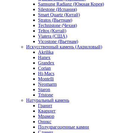
Samsung Radianz (Южная Корея)
Silestone (Испания)
Smart Quartz (Китай)
Stratos (Вьетнам)
Technistone (Чехия)
Teltos (Китай)
Viatera (США)
Vicostone (Вьетнам)
Искусственный камень (Акриловый)
Akrilika
Hanex
Grandex
Corian
Hi-Macs
Montelli
Neomarm
Staron
Tristone
Натуральный камень
Гранит
Кварцит
Мрамор
Оникс
Полудрагоценные камни
Сланец