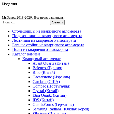
Изделия
Столешницы из агломерата
Mr.Quartz 2018-2026г. Все права защищены.
Search
Столешницы из кварцевого агломерата
Подоконники из кварцевого агломерата
Лестницы из кварцевого агломерата
Барные стойки из кварцевого агломерата
Полы из кварцевого агломерата
Каталог камней
Кварцевый агломерат
Avant Quartz (Китай)
Belenco (Турция)
Bitto (Китай)
Caesarstone (Израиль)
Cambria (США)
Compac (Португалия)
Crystal (Китай)
Etna Quartz (Китай)
IDS (Китай)
QuartzForms (Германия)
Samsung Radianz (Южная Корея)
Silestone (Испания)