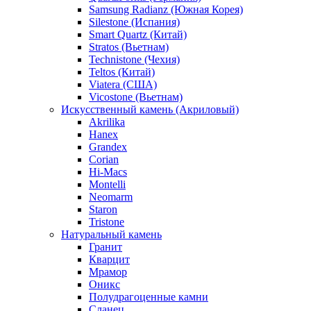
Samsung Radianz (Южная Корея)
Silestone (Испания)
Smart Quartz (Китай)
Stratos (Вьетнам)
Technistone (Чехия)
Teltos (Китай)
Viatera (США)
Vicostone (Вьетнам)
Искусственный камень (Акриловый)
Akrilika
Hanex
Grandex
Corian
Hi-Macs
Montelli
Neomarm
Staron
Tristone
Натуральный камень
Гранит
Кварцит
Мрамор
Оникс
Полудрагоценные камни
Сланец