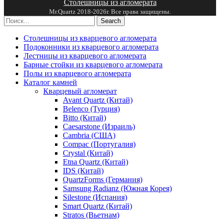
Столешницы из агломерата
Mr.Quartz 2018-2026г. Все права защищены.
Search
Столешницы из кварцевого агломерата
Подоконники из кварцевого агломерата
Лестницы из кварцевого агломерата
Барные стойки из кварцевого агломерата
Полы из кварцевого агломерата
Каталог камней
Кварцевый агломерат
Avant Quartz (Китай)
Belenco (Турция)
Bitto (Китай)
Caesarstone (Израиль)
Cambria (США)
Compac (Португалия)
Crystal (Китай)
Etna Quartz (Китай)
IDS (Китай)
QuartzForms (Германия)
Samsung Radianz (Южная Корея)
Silestone (Испания)
Smart Quartz (Китай)
Stratos (Вьетнам)