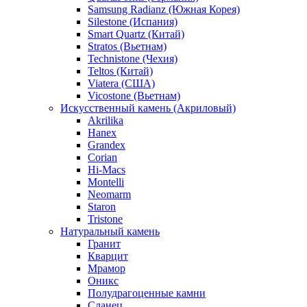
Samsung Radianz (Южная Корея)
Silestone (Испания)
Smart Quartz (Китай)
Stratos (Вьетнам)
Technistone (Чехия)
Teltos (Китай)
Viatera (США)
Vicostone (Вьетнам)
Искусственный камень (Акриловый)
Akrilika
Hanex
Grandex
Corian
Hi-Macs
Montelli
Neomarm
Staron
Tristone
Натуральный камень
Гранит
Кварцит
Мрамор
Оникс
Полудрагоценные камни
Сланец