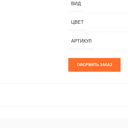
ВИД
мания)
 (Южная
ЦВЕТ
я)
ай)
АРТИКУЛ
я)
ОФОРМИТЬ ЗАКАЗ
м)
 камни