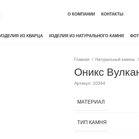
О КОМПАНИИ
КОНТАКТЫ
ИЗДЕЛИЯ ИЗ КВАРЦА
ИЗДЕЛИЯ ИЗ НАТУРАЛЬНОГО КАМНЯ
ФОТ
Главная
Натуральный камень
ай)
Akrilika
Оникс Вулкан
Hanex
Артикул: 10344
Grandex
аиль)
Corian
Hi-Macs
МАТЕРИАЛ
лия)
Montelli
Neomarm
ТИП КАМНЯ
й)
Staron
Tristone