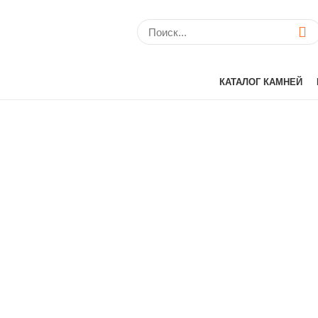
КАТАЛОГ КАМНЕЙ
Avant Quartz (Кит
Belenco (Турция)
Bitto (Китай)
Caesarstone (Изр
Cambria (США)
Compac (Португа
Crystal (Китай)
Etna Quartz (Кита
IDS (Китай)