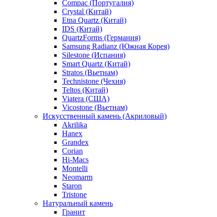
Compac (Португалия)
Crystal (Китай)
Etna Quartz (Китай)
IDS (Китай)
QuartzForms (Германия)
Samsung Radianz (Южная Корея)
Silestone (Испания)
Smart Quartz (Китай)
Stratos (Вьетнам)
Technistone (Чехия)
Teltos (Китай)
Viatera (США)
Vicostone (Вьетнам)
Искусственный камень (Акриловый)
Akrilika
Hanex
Grandex
Corian
Hi-Macs
Montelli
Neomarm
Staron
Tristone
Натуральный камень
Гранит