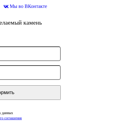
Мы во ВКонтакте
желаемый камень
х данных
го соглашения