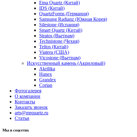
Etna Quartz (Китай)
IDS (Китай)
QuartzForms (Германия)
Samsung Radianz (Южная Корея)
Silestone (Испания)
Smart Quartz (Китай)
Stratos (Вьетнам)
Technistone (Чехия)
Teltos (Китай)
Viatera (США)
Vicostone (Вьетнам)
Искусственный камень (Акриловый)
Akrilika
Hanex
Grandex
Corian
Фотогалерея
О компании
Контакты
Заказать звонок
arts@mrquartz.ru
Статьи
Мы в соцсетях