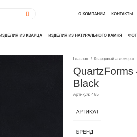
О КОМПАНИИ
КОНТАКТЫ
ИЗДЕЛИЯ ИЗ КВАРЦА
ИЗДЕЛИЯ ИЗ НАТУРАЛЬНОГО КАМНЯ
ФОТ
Главная
Кварцевый агломерат
ай)
Akrilika
QuartzForms
Hanex
Black
Grandex
аиль)
Corian
Артикул: 465
Hi-Macs
лия)
Montelli
АРТИКУЛ
Neomarm
й)
Staron
БРЕНД
Tristone