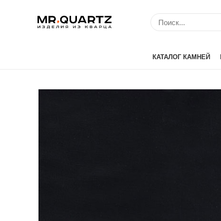
КАТАЛОГ КАМНЕЙ
Avant Quartz (Кит
Belenco (Турция)
Bitto (Китай)
Caesarstone (Изр
Cambria (США)
Compac (Португа
Crystal (Китай)
Etna Quartz (Кита
IDS (Китай)