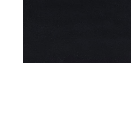
QuartzForms (Гер
Samsung Radianz
Корея)
Silestone (Испани
Smart Quartz (Кит
Stratos (Вьетнам)
Technistone (Чехи
Teltos (Китай)
Viatera (США)
Vicostone (Вьетна
Гранит
Кварцит
Мрамор
Оникс
Полудрагоценные