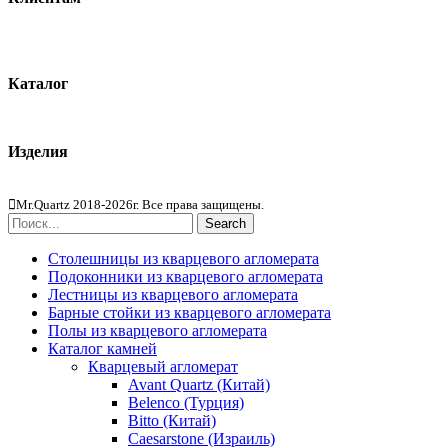
О компании
Контакты
Каталог
Кварцевый агломерат
Изделия
Столешницы из агломерата
Mr.Quartz 2018-2026г. Все права защищены.
Search
Столешницы из кварцевого агломерата
Подоконники из кварцевого агломерата
Лестницы из кварцевого агломерата
Барные стойки из кварцевого агломерата
Полы из кварцевого агломерата
Каталог камней
Кварцевый агломерат
Avant Quartz (Китай)
Belenco (Турция)
Bitto (Китай)
Caesarstone (Израиль)