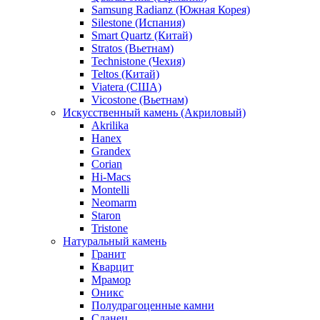
Samsung Radianz (Южная Корея)
Silestone (Испания)
Smart Quartz (Китай)
Stratos (Вьетнам)
Technistone (Чехия)
Teltos (Китай)
Viatera (США)
Vicostone (Вьетнам)
Искусственный камень (Акриловый)
Akrilika
Hanex
Grandex
Corian
Hi-Macs
Montelli
Neomarm
Staron
Tristone
Натуральный камень
Гранит
Кварцит
Мрамор
Оникс
Полудрагоценные камни
Сланец