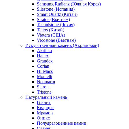
Samsung Radianz (Южная Корея)
Silestone (Испания)
Smart Quartz (Китай)
Stratos (Вьетнам)
Technistone (Чехия)
Teltos (Китай)
Viatera (США)
Vicostone (Вьетнам)
Искусственный камень (Акриловый)
Akrilika
Hanex
Grandex
Corian
Hi-Macs
Montelli
Neomarm
Staron
Tristone
Натуральный камень
Гранит
Кварцит
Мрамор
Оникс
Полудрагоценные камни
Сланец