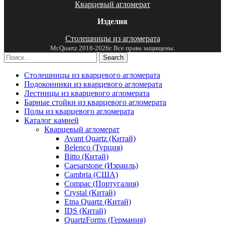
Кварцевый агломерат
Изделия
Столешницы из агломерата
Mr.Quartz 2018-2026г. Все права защищены.
Search
Столешницы из кварцевого агломерата
Подоконники из кварцевого агломерата
Лестницы из кварцевого агломерата
Барные стойки из кварцевого агломерата
Полы из кварцевого агломерата
Каталог камней
Кварцевый агломерат
Avant Quartz (Китай)
Belenco (Турция)
Bitto (Китай)
Caesarstone (Израиль)
Cambria (США)
Compac (Португалия)
Crystal (Китай)
Etna Quartz (Китай)
IDS (Китай)
QuartzForms (Германия)