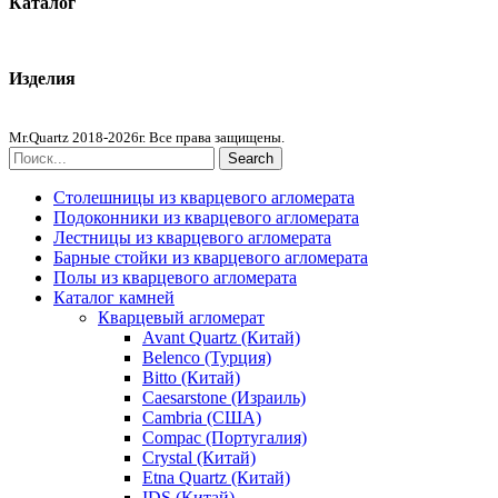
Каталог
Кварцевый агломерат
Изделия
Столешницы из агломерата
Mr.Quartz 2018-2026г. Все права защищены.
Search
Столешницы из кварцевого агломерата
Подоконники из кварцевого агломерата
Лестницы из кварцевого агломерата
Барные стойки из кварцевого агломерата
Полы из кварцевого агломерата
Каталог камней
Кварцевый агломерат
Avant Quartz (Китай)
Belenco (Турция)
Bitto (Китай)
Caesarstone (Израиль)
Cambria (США)
Compac (Португалия)
Crystal (Китай)
Etna Quartz (Китай)
IDS (Китай)