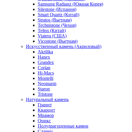
Samsung Radianz (Южная Корея)
Silestone (Испания)
Smart Quartz (Китай)
Stratos (Вьетнам)
Technistone (Чехия)
Teltos (Китай)
Viatera (США)
Vicostone (Вьетнам)
Искусственный камень (Акриловый)
Akrilika
Hanex
Grandex
Corian
Hi-Macs
Montelli
Neomarm
Staron
Tristone
Натуральный камень
Гранит
Кварцит
Мрамор
Оникс
Полудрагоценные камни
Сланец