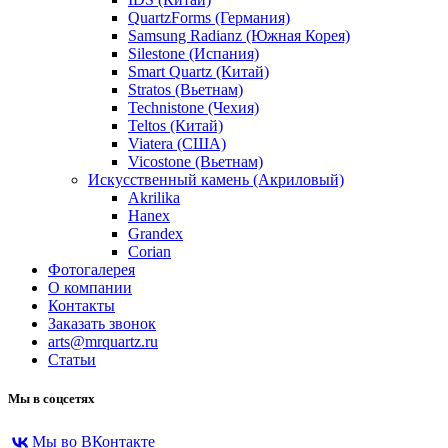
QuartzForms (Германия)
Samsung Radianz (Южная Корея)
Silestone (Испания)
Smart Quartz (Китай)
Stratos (Вьетнам)
Technistone (Чехия)
Teltos (Китай)
Viatera (США)
Vicostone (Вьетнам)
Искусственный камень (Акриловый)
Akrilika
Hanex
Grandex
Corian
Фотогалерея
О компании
Контакты
Заказать звонок
arts@mrquartz.ru
Статьи
Мы в соцсетях
Мы во ВКонтакте