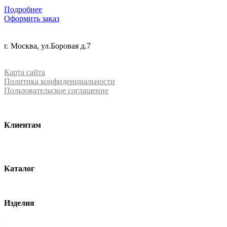
Подробнее
Оформить заказ
+7 (499) 288-84-15
г. Москва, ул.Боровая д.7
info@mrquartz.ru
Карта сайта
Политика конфиденциальности
Пользовательское соглашение
Клиентам
О компании
Контакты
Каталог
Кварцевый агломерат
Изделия
Столешницы из агломерата