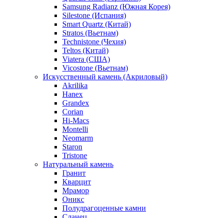
Samsung Radianz (Южная Корея)
Silestone (Испания)
Smart Quartz (Китай)
Stratos (Вьетнам)
Technistone (Чехия)
Teltos (Китай)
Viatera (США)
Vicostone (Вьетнам)
Искусственный камень (Акриловый)
Akrilika
Hanex
Grandex
Corian
Hi-Macs
Montelli
Neomarm
Staron
Tristone
Натуральный камень
Гранит
Кварцит
Мрамор
Оникс
Полудрагоценные камни
Сланец