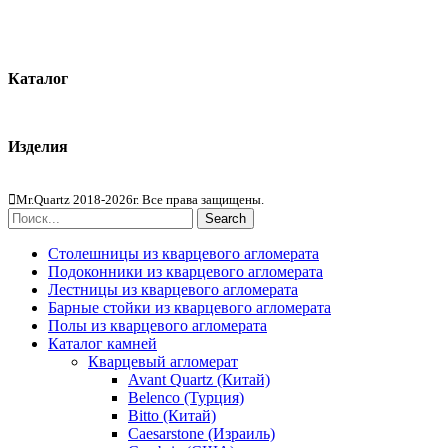
О компании
Контакты
Каталог
Кварцевый агломерат
Изделия
Столешницы из агломерата
Mr.Quartz 2018-2026г. Все права защищены.
Search
Столешницы из кварцевого агломерата
Подоконники из кварцевого агломерата
Лестницы из кварцевого агломерата
Барные стойки из кварцевого агломерата
Полы из кварцевого агломерата
Каталог камней
Кварцевый агломерат
Avant Quartz (Китай)
Belenco (Турция)
Bitto (Китай)
Caesarstone (Израиль)