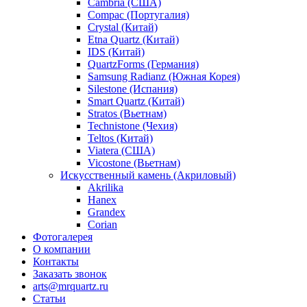
Cambria (США)
Compac (Португалия)
Crystal (Китай)
Etna Quartz (Китай)
IDS (Китай)
QuartzForms (Германия)
Samsung Radianz (Южная Корея)
Silestone (Испания)
Smart Quartz (Китай)
Stratos (Вьетнам)
Technistone (Чехия)
Teltos (Китай)
Viatera (США)
Vicostone (Вьетнам)
Искусственный камень (Акриловый)
Akrilika
Hanex
Grandex
Corian
Фотогалерея
О компании
Контакты
Заказать звонок
arts@mrquartz.ru
Статьи