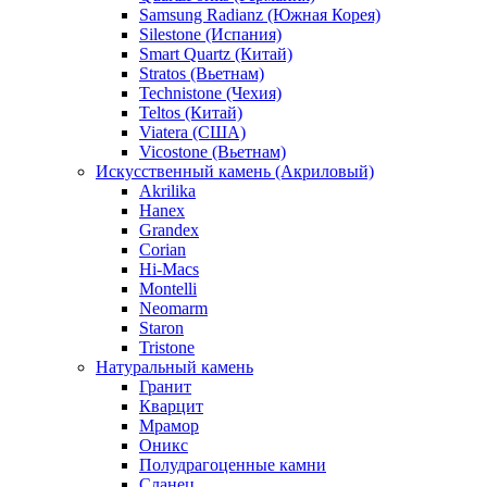
Samsung Radianz (Южная Корея)
Silestone (Испания)
Smart Quartz (Китай)
Stratos (Вьетнам)
Technistone (Чехия)
Teltos (Китай)
Viatera (США)
Vicostone (Вьетнам)
Искусственный камень (Акриловый)
Akrilika
Hanex
Grandex
Corian
Hi-Macs
Montelli
Neomarm
Staron
Tristone
Натуральный камень
Гранит
Кварцит
Мрамор
Оникс
Полудрагоценные камни
Сланец