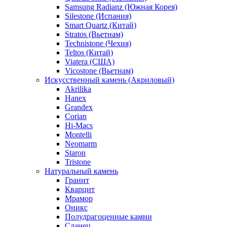
Samsung Radianz (Южная Корея)
Silestone (Испания)
Smart Quartz (Китай)
Stratos (Вьетнам)
Technistone (Чехия)
Teltos (Китай)
Viatera (США)
Vicostone (Вьетнам)
Искусственный камень (Акриловый)
Akrilika
Hanex
Grandex
Corian
Hi-Macs
Montelli
Neomarm
Staron
Tristone
Натуральный камень
Гранит
Кварцит
Мрамор
Оникс
Полудрагоценные камни
Сланец