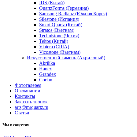
IDS (Китай)
QuartzForms (Германия)
Samsung Radianz (Южная Корея)
Silestone (Испания)
Smart Quartz (Китай)
Stratos (Вьетнам)
Technistone (Чехия)
Teltos (Китай)
Viatera (США)
Vicostone (Вьетнам)
Искусственный камень (Акриловый)
Akrilika
Hanex
Grandex
Corian
Фотогалерея
О компании
Контакты
Заказать звонок
arts@mrquartz.ru
Статьи
Мы в соцсетях