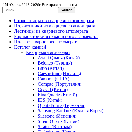
Mr.Quartz 2018-2026г. Все права защищены.
Search
Столешницы из кварцевого агломерата
Подоконники из кварцевого агломерата
Лестницы из кварцевого агломерата
Барные стойки из кварцевого агломерата
Полы из кварцевого агломерата
Каталог камней
Кварцевый агломерат
Avant Quartz (Китай)
Belenco (Турция)
Bitto (Китай)
Caesarstone (Израиль)
Cambria (США)
Compac (Португалия)
Crystal (Китай)
Etna Quartz (Китай)
IDS (Китай)
QuartzForms (Германия)
Samsung Radianz (Южная Корея)
Silestone (Испания)
Smart Quartz (Китай)
Stratos (Вьетнам)
Technistone (Чехия)