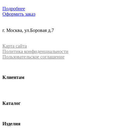
Подробнее
Оформить заказ
+7 (499) 288-84-15
г. Москва, ул.Боровая д.7
info@mrquartz.ru
Карта сайта
Политика конфиденциальности
Пользовательское соглашение
Клиентам
О компании
Контакты
Каталог
Кварцевый агломерат
Изделия
Столешницы из агломерата