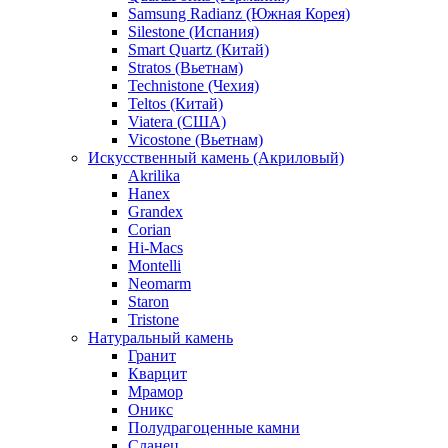
Samsung Radianz (Южная Корея)
Silestone (Испания)
Smart Quartz (Китай)
Stratos (Вьетнам)
Technistone (Чехия)
Teltos (Китай)
Viatera (США)
Vicostone (Вьетнам)
Искусственный камень (Акриловый)
Akrilika
Hanex
Grandex
Corian
Hi-Macs
Montelli
Neomarm
Staron
Tristone
Натуральный камень
Гранит
Кварцит
Мрамор
Оникс
Полудрагоценные камни
Сланец