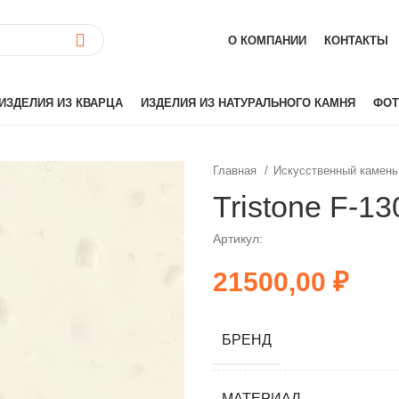
О КОМПАНИИ
КОНТАКТЫ
ИЗДЕЛИЯ ИЗ КВАРЦА
ИЗДЕЛИЯ ИЗ НАТУРАЛЬНОГО КАМНЯ
ФОТ
Главная
Искусственный камень
ай)
Akrilika
Tristone F-13
Hanex
Артикул:
Grandex
аиль)
Corian
₽
Hi-Macs
лия)
Montelli
БРЕНД
Neomarm
й)
Staron
Tristone
МАТЕРИАЛ