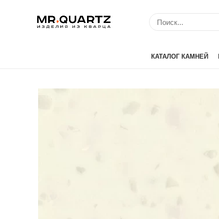
КАТАЛОГ КАМНЕЙ
Avant Quartz (Кит
Belenco (Турция)
Bitto (Китай)
Caesarstone (Изр
Cambria (США)
Compac (Португа
Crystal (Китай)
Etna Quartz (Кита
IDS (Китай)