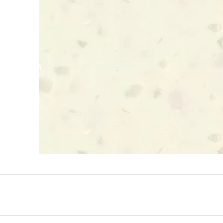
QuartzForms (Гер
Samsung Radianz
Корея)
Silestone (Испани
Smart Quartz (Кит
Stratos (Вьетнам)
Technistone (Чехи
Teltos (Китай)
Viatera (США)
Vicostone (Вьетна
Гранит
Кварцит
Мрамор
Оникс
Полудрагоценные