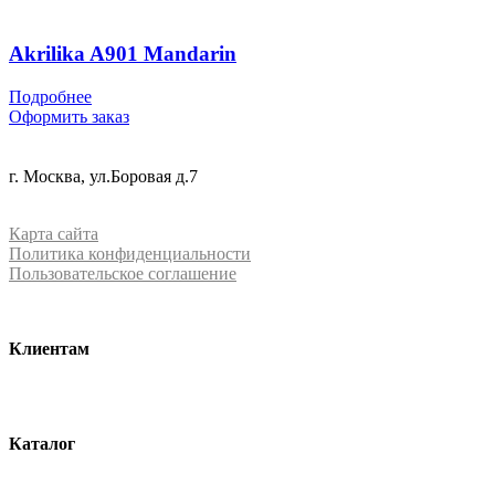
Akrilika A901 Mandarin
Подробнее
Оформить заказ
+7 (499) 288-84-15
г. Москва, ул.Боровая д.7
info@mrquartz.ru
Карта сайта
Политика конфиденциальности
Пользовательское соглашение
Клиентам
О компании
Контакты
Каталог
Кварцевый агломерат