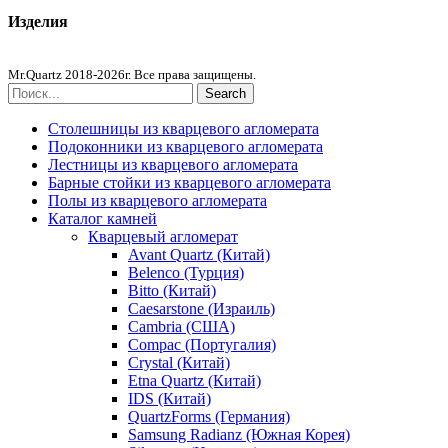
Изделия
Столешницы из агломерата
Mr.Quartz 2018-2026г. Все права защищены.
Search
Столешницы из кварцевого агломерата
Подоконники из кварцевого агломерата
Лестницы из кварцевого агломерата
Барные стойки из кварцевого агломерата
Полы из кварцевого агломерата
Каталог камней
Кварцевый агломерат
Avant Quartz (Китай)
Belenco (Турция)
Bitto (Китай)
Caesarstone (Израиль)
Cambria (США)
Compac (Португалия)
Crystal (Китай)
Etna Quartz (Китай)
IDS (Китай)
QuartzForms (Германия)
Samsung Radianz (Южная Корея)