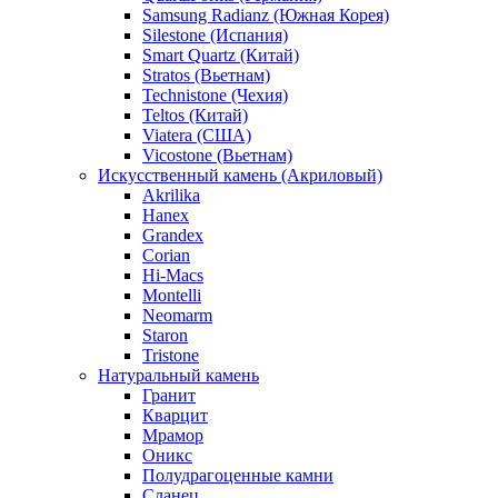
Samsung Radianz (Южная Корея)
Silestone (Испания)
Smart Quartz (Китай)
Stratos (Вьетнам)
Technistone (Чехия)
Teltos (Китай)
Viatera (США)
Vicostone (Вьетнам)
Искусственный камень (Акриловый)
Akrilika
Hanex
Grandex
Corian
Hi-Macs
Montelli
Neomarm
Staron
Tristone
Натуральный камень
Гранит
Кварцит
Мрамор
Оникс
Полудрагоценные камни
Сланец