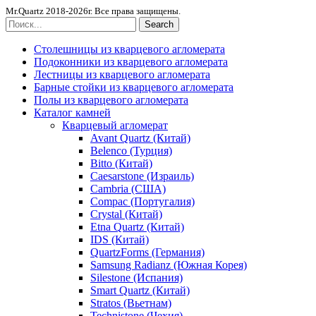
Mr.Quartz 2018-2026г. Все права защищены.
Search
Столешницы из кварцевого агломерата
Подоконники из кварцевого агломерата
Лестницы из кварцевого агломерата
Барные стойки из кварцевого агломерата
Полы из кварцевого агломерата
Каталог камней
Кварцевый агломерат
Avant Quartz (Китай)
Belenco (Турция)
Bitto (Китай)
Caesarstone (Израиль)
Cambria (США)
Compac (Португалия)
Crystal (Китай)
Etna Quartz (Китай)
IDS (Китай)
QuartzForms (Германия)
Samsung Radianz (Южная Корея)
Silestone (Испания)
Smart Quartz (Китай)
Stratos (Вьетнам)
Technistone (Чехия)