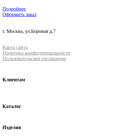
Подробнее
Оформить заказ
+7 (499) 288-84-15
г. Москва, ул.Боровая д.7
info@mrquartz.ru
Карта сайта
Политика конфиденциальности
Пользовательское соглашение
Клиентам
О компании
Контакты
Каталог
Кварцевый агломерат
Изделия
Столешницы из агломерата