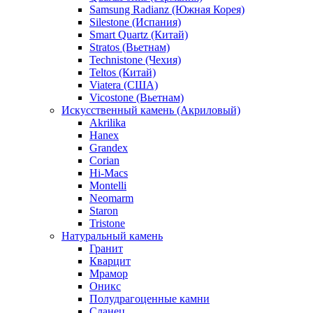
Samsung Radianz (Южная Корея)
Silestone (Испания)
Smart Quartz (Китай)
Stratos (Вьетнам)
Technistone (Чехия)
Teltos (Китай)
Viatera (США)
Vicostone (Вьетнам)
Искусственный камень (Акриловый)
Akrilika
Hanex
Grandex
Corian
Hi-Macs
Montelli
Neomarm
Staron
Tristone
Натуральный камень
Гранит
Кварцит
Мрамор
Оникс
Полудрагоценные камни
Сланец