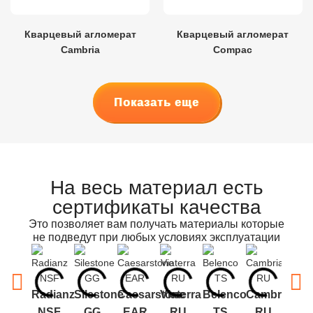
Кварцевый агломерат
Кварцевый агломерат
Cambria
Compac
Показать еще
На весь материал есть
сертификаты качества
Это позволяет вам получать материалы которые
не подведут при любых условиях эксплуатации
Radianz
Silestone
Caesarstone
Viaterra
Belenco
Cambria
Vico
NSF
GG
EAR
RU
TS
RU
R