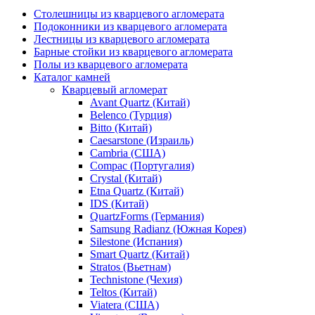
Столешницы из кварцевого агломерата
Подоконники из кварцевого агломерата
Лестницы из кварцевого агломерата
Барные стойки из кварцевого агломерата
Полы из кварцевого агломерата
Каталог камней
Кварцевый агломерат
Avant Quartz (Китай)
Belenco (Турция)
Bitto (Китай)
Caesarstone (Израиль)
Cambria (США)
Compac (Португалия)
Crystal (Китай)
Etna Quartz (Китай)
IDS (Китай)
QuartzForms (Германия)
Samsung Radianz (Южная Корея)
Silestone (Испания)
Smart Quartz (Китай)
Stratos (Вьетнам)
Technistone (Чехия)
Teltos (Китай)
Viatera (США)