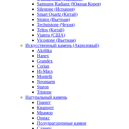
Samsung Radianz (Южная Корея)
Silestone (Испания)
Smart Quartz (Китай)
Stratos (Вьетнам)
Technistone (Чехия)
Teltos (Китай)
Viatera (США)
Vicostone (Вьетнам)
Искусственный камень (Акриловый)
Akrilika
Hanex
Grandex
Corian
Hi-Macs
Montelli
Neomarm
Staron
Tristone
Натуральный камень
Гранит
Кварцит
Мрамор
Оникс
Полудрагоценные камни
Сланец