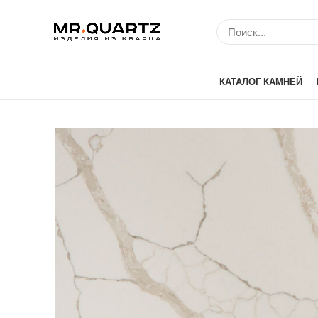
КАТАЛОГ КАМНЕЙ
Avant Quartz (Кит
Belenco (Турция)
Bitto (Китай)
Caesarstone (Изр
Cambria (США)
Compac (Португа
Crystal (Китай)
Etna Quartz (Кита
IDS (Китай)