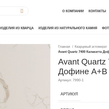
О КОМПАНИИ
КОНТАКТЫ
ИЗДЕЛИЯ ИЗ КВАРЦА
ИЗДЕЛИЯ ИЗ НАТУРАЛЬНОГО КАМНЯ
ФОТ
Главная
Кварцевый агломерат
Avant Quartz 7400 Калакатта До
ай)
Akrilika
Hanex
Avant Quartz
Grandex
Дофине А+В
аиль)
Corian
Hi-Macs
Артикул: 7990-1
лия)
Montelli
Neomarm
АРТИКУЛ
й)
Staron
Tristone