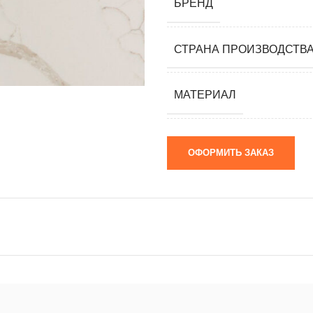
БРЕНД
мания)
 (Южная
СТРАНА ПРОИЗВОДСТВ
я)
ай)
МАТЕРИАЛ
я)
ОФОРМИТЬ ЗАКАЗ
м)
 камни