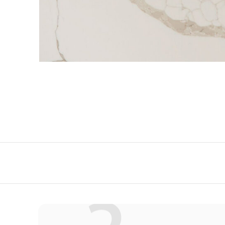
QuartzForms (Гер
Samsung Radianz
Корея)
Silestone (Испани
Smart Quartz (Кит
Stratos (Вьетнам)
Technistone (Чехи
Teltos (Китай)
Viatera (США)
Vicostone (Вьетна
Гранит
Кварцит
Мрамор
Оникс
Полудрагоценные