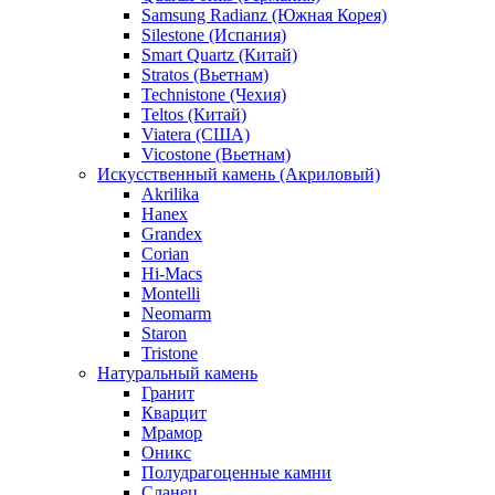
Samsung Radianz (Южная Корея)
Silestone (Испания)
Smart Quartz (Китай)
Stratos (Вьетнам)
Technistone (Чехия)
Teltos (Китай)
Viatera (США)
Vicostone (Вьетнам)
Искусственный камень (Акриловый)
Akrilika
Hanex
Grandex
Corian
Hi-Macs
Montelli
Neomarm
Staron
Tristone
Натуральный камень
Гранит
Кварцит
Мрамор
Оникс
Полудрагоценные камни
Сланец