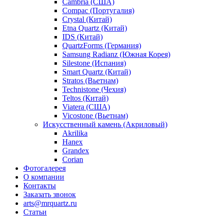
Cambria (США)
Compac (Португалия)
Crystal (Китай)
Etna Quartz (Китай)
IDS (Китай)
QuartzForms (Германия)
Samsung Radianz (Южная Корея)
Silestone (Испания)
Smart Quartz (Китай)
Stratos (Вьетнам)
Technistone (Чехия)
Teltos (Китай)
Viatera (США)
Vicostone (Вьетнам)
Искусственный камень (Акриловый)
Akrilika
Hanex
Grandex
Corian
Фотогалерея
О компании
Контакты
Заказать звонок
arts@mrquartz.ru
Статьи