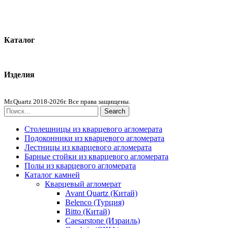
О компании
Контакты
Каталог
Кварцевый агломерат
Изделия
Столешницы из агломерата
Mr.Quartz 2018-2026г. Все права защищены.
Search
Столешницы из кварцевого агломерата
Подоконники из кварцевого агломерата
Лестницы из кварцевого агломерата
Барные стойки из кварцевого агломерата
Полы из кварцевого агломерата
Каталог камней
Кварцевый агломерат
Avant Quartz (Китай)
Belenco (Турция)
Bitto (Китай)
Caesarstone (Израиль)