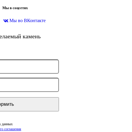
Мы в соцсетях
Мы во ВКонтакте
желаемый камень
х данных
го соглашения