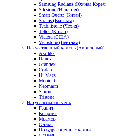
Samsung Radianz (Южная Корея)
Silestone (Испания)
Smart Quartz (Китай)
Stratos (Вьетнам)
Technistone (Чехия)
Teltos (Китай)
Viatera (США)
Vicostone (Вьетнам)
Искусственный камень (Акриловый)
Akrilika
Hanex
Grandex
Corian
Hi-Macs
Montelli
Neomarm
Staron
Tristone
Натуральный камень
Гранит
Кварцит
Мрамор
Оникс
Полудрагоценные камни
Сланец