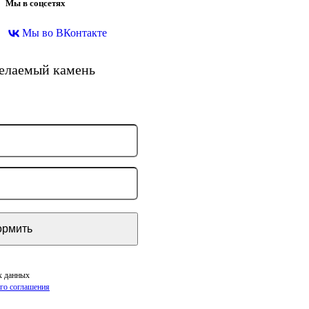
Мы в соцсетях
Мы во ВКонтакте
желаемый камень
х данных
го соглашения