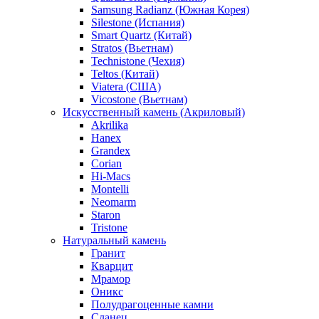
Samsung Radianz (Южная Корея)
Silestone (Испания)
Smart Quartz (Китай)
Stratos (Вьетнам)
Technistone (Чехия)
Teltos (Китай)
Viatera (США)
Vicostone (Вьетнам)
Искусственный камень (Акриловый)
Akrilika
Hanex
Grandex
Corian
Hi-Macs
Montelli
Neomarm
Staron
Tristone
Натуральный камень
Гранит
Кварцит
Мрамор
Оникс
Полудрагоценные камни
Сланец