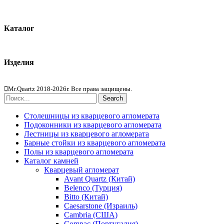
О компании
Контакты
Каталог
Кварцевый агломерат
Изделия
Столешницы из агломерата
Mr.Quartz 2018-2026г. Все права защищены.
Search
Столешницы из кварцевого агломерата
Подоконники из кварцевого агломерата
Лестницы из кварцевого агломерата
Барные стойки из кварцевого агломерата
Полы из кварцевого агломерата
Каталог камней
Кварцевый агломерат
Avant Quartz (Китай)
Belenco (Турция)
Bitto (Китай)
Caesarstone (Израиль)
Cambria (США)
Compac (Португалия)