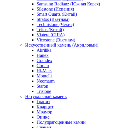
Samsung Radianz (Южная Корея)
Silestone (Испания)
Smart Quartz (Китай)
Stratos (Вьетнам)
Technistone (Чехия)
Teltos (Китай)
Viatera (США)
Vicostone (Вьетнам)
Искусственный камень (Акриловый)
Akrilika
Hanex
Grandex
Corian
Hi-Macs
Montelli
Neomarm
Staron
Tristone
Натуральный камень
Гранит
Кварцит
Мрамор
Оникс
Полудрагоценные камни
Сланец