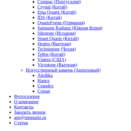
Compac (Португалия)
Crystal (Китай)
Etna Quartz (Китай)
IDS (Китай)
QuartzForms (Германия)
Samsung Radianz (Южная Корея)
Silestone (Испания)
Smart Quartz (Китай)
Stratos (Вьетнам)
Technistone (Чехия)
Teltos (Китай)
Viatera (США)
Vicostone (Вьетнам)
Искусственный камень (Акриловый)
Akrilika
Hanex
Grandex
Corian
Фотогалерея
О компании
Контакты
Заказать звонок
arts@mrquartz.ru
Статьи