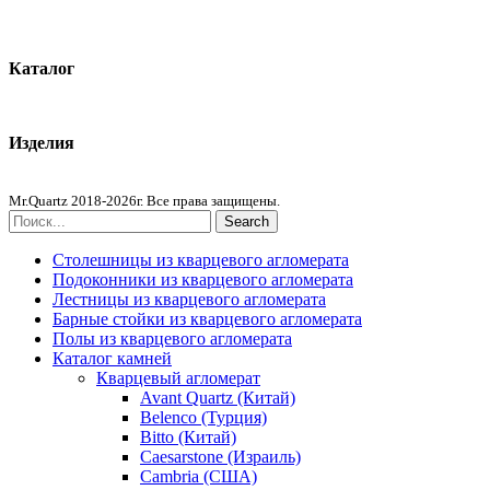
О компании
Контакты
Каталог
Кварцевый агломерат
Изделия
Столешницы из агломерата
Mr.Quartz 2018-2026г. Все права защищены.
Search
Столешницы из кварцевого агломерата
Подоконники из кварцевого агломерата
Лестницы из кварцевого агломерата
Барные стойки из кварцевого агломерата
Полы из кварцевого агломерата
Каталог камней
Кварцевый агломерат
Avant Quartz (Китай)
Belenco (Турция)
Bitto (Китай)
Caesarstone (Израиль)
Cambria (США)