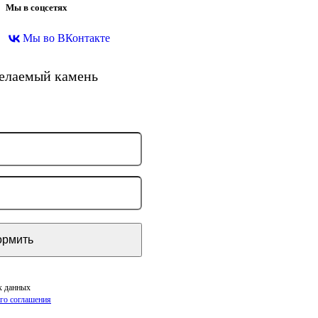
Мы в соцсетях
Мы во ВКонтакте
желаемый камень
х данных
го соглашения