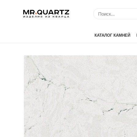
КАТАЛОГ КАМНЕЙ
Avant Quartz (Кит
Belenco (Турция)
Bitto (Китай)
Caesarstone (Изр
Cambria (США)
Compac (Португа
Crystal (Китай)
Etna Quartz (Кита
IDS (Китай)