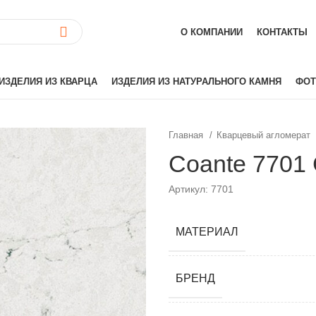
О КОМПАНИИ
КОНТАКТЫ
ИЗДЕЛИЯ ИЗ КВАРЦА
ИЗДЕЛИЯ ИЗ НАТУРАЛЬНОГО КАМНЯ
ФОТ
Главная
Кварцевый агломерат
ай)
Akrilika
Coante 7701 
Hanex
Артикул: 7701
Grandex
аиль)
Corian
Hi-Macs
МАТЕРИАЛ
лия)
Montelli
Neomarm
БРЕНД
й)
Staron
Tristone