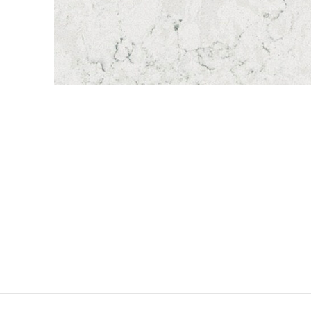
QuartzForms (Гер
Samsung Radianz
Корея)
Silestone (Испани
Smart Quartz (Кит
Stratos (Вьетнам)
Technistone (Чехи
Teltos (Китай)
Viatera (США)
Vicostone (Вьетна
Гранит
Кварцит
Мрамор
Оникс
Полудрагоценные