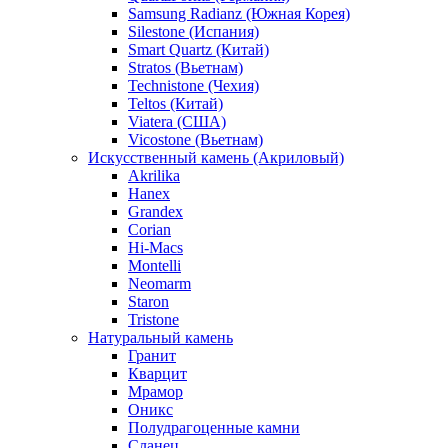
Samsung Radianz (Южная Корея)
Silestone (Испания)
Smart Quartz (Китай)
Stratos (Вьетнам)
Technistone (Чехия)
Teltos (Китай)
Viatera (США)
Vicostone (Вьетнам)
Искусственный камень (Акриловый)
Akrilika
Hanex
Grandex
Corian
Hi-Macs
Montelli
Neomarm
Staron
Tristone
Натуральный камень
Гранит
Кварцит
Мрамор
Оникс
Полудрагоценные камни
Сланец