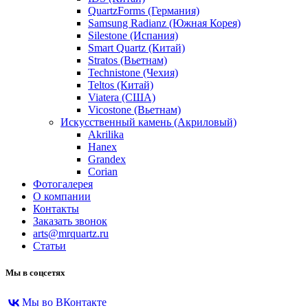
QuartzForms (Германия)
Samsung Radianz (Южная Корея)
Silestone (Испания)
Smart Quartz (Китай)
Stratos (Вьетнам)
Technistone (Чехия)
Teltos (Китай)
Viatera (США)
Vicostone (Вьетнам)
Искусственный камень (Акриловый)
Akrilika
Hanex
Grandex
Corian
Фотогалерея
О компании
Контакты
Заказать звонок
arts@mrquartz.ru
Статьи
Мы в соцсетях
Мы во ВКонтакте