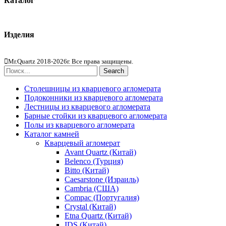
Каталог
Кварцевый агломерат
Изделия
Столешницы из агломерата
Mr.Quartz 2018-2026г. Все права защищены.
Search
Столешницы из кварцевого агломерата
Подоконники из кварцевого агломерата
Лестницы из кварцевого агломерата
Барные стойки из кварцевого агломерата
Полы из кварцевого агломерата
Каталог камней
Кварцевый агломерат
Avant Quartz (Китай)
Belenco (Турция)
Bitto (Китай)
Caesarstone (Израиль)
Cambria (США)
Compac (Португалия)
Crystal (Китай)
Etna Quartz (Китай)
IDS (Китай)