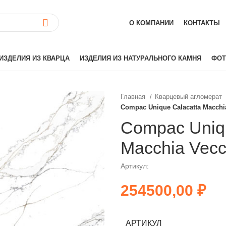
О КОМПАНИИ
КОНТАКТЫ
ИЗДЕЛИЯ ИЗ КВАРЦА
ИЗДЕЛИЯ ИЗ НАТУРАЛЬНОГО КАМНЯ
ФОТ
Главная
Кварцевый агломерат
Compac Unique Calacatta Macchi
ай)
Akrilika
Hanex
Compac Uniqu
Grandex
Macchia Vecc
аиль)
Corian
Hi-Macs
Артикул:
лия)
Montelli
₽
Neomarm
й)
Staron
Tristone
АРТИКУЛ