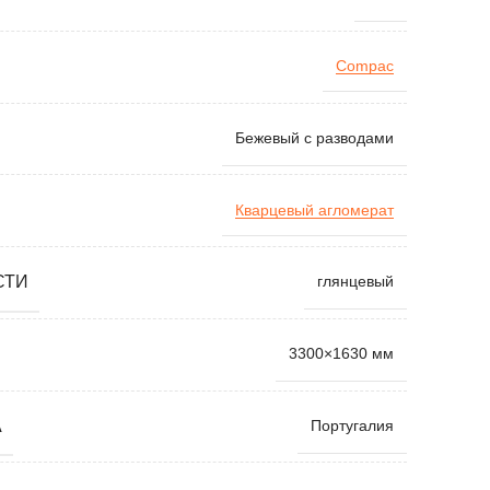
Compac
Бежевый с разводами
Кварцевый агломерат
СТИ
глянцевый
3300×1630 мм
А
Португалия