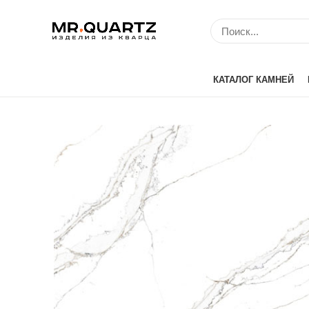
КАТАЛОГ КАМНЕЙ
Avant Quartz (Кит
Belenco (Турция)
Bitto (Китай)
Caesarstone (Изр
Cambria (США)
Compac (Португа
Crystal (Китай)
Etna Quartz (Кита
IDS (Китай)