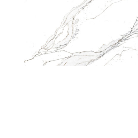
QuartzForms (Гер
Samsung Radianz
Корея)
Silestone (Испани
Smart Quartz (Кит
Stratos (Вьетнам)
Technistone (Чехи
Teltos (Китай)
Viatera (США)
Vicostone (Вьетна
Гранит
Кварцит
Мрамор
Оникс
Полудрагоценные