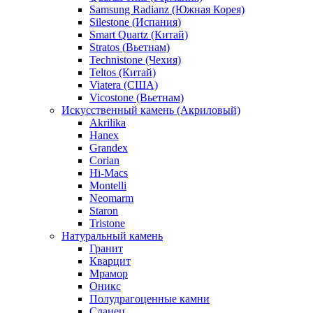
Samsung Radianz (Южная Корея)
Silestone (Испания)
Smart Quartz (Китай)
Stratos (Вьетнам)
Technistone (Чехия)
Teltos (Китай)
Viatera (США)
Vicostone (Вьетнам)
Искусственный камень (Акриловый)
Akrilika
Hanex
Grandex
Corian
Hi-Macs
Montelli
Neomarm
Staron
Tristone
Натуральный камень
Гранит
Кварцит
Мрамор
Оникс
Полудрагоценные камни
Сланец