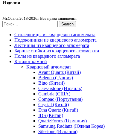
Изделия
Столешницы из агломерата
Mr.Quartz 2018-2026г. Все права защищены.
Search
Столешницы из кварцевого агломерата
Подоконники из кварцевого агломерата
Лестницы из кварцевого агломерата
Барные стойки из кварцевого агломерата
Полы из кварцевого агломерата
Каталог камней
Кварцевый агломерат
Avant Quartz (Китай)
Belenco (Турция)
Bitto (Китай)
Caesarstone (Израиль)
Cambria (США)
Compac (Португалия)
Crystal (Китай)
Etna Quartz (Китай)
IDS (Китай)
QuartzForms (Германия)
Samsung Radianz (Южная Корея)
Silestone (Испания)