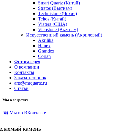
Smart Quartz (Китай)
Stratos (Вьетнам)
Technistone (Чехия)
Teltos (Китай)
Viatera (США)
Vicostone (Вьетнам)
Искусственный камень (Акриловый)
Akrilika
Hanex
Grandex
Corian
Фотогалерея
О компании
Контакты
Заказать звонок
arts@mrquartz.ru
Статьи
Мы в соцсетях
Мы во ВКонтакте
желаемый камень