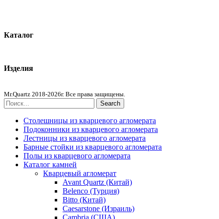
О компании
Контакты
Каталог
Кварцевый агломерат
Изделия
Столешницы из агломерата
Mr.Quartz 2018-2026г. Все права защищены.
Search
Столешницы из кварцевого агломерата
Подоконники из кварцевого агломерата
Лестницы из кварцевого агломерата
Барные стойки из кварцевого агломерата
Полы из кварцевого агломерата
Каталог камней
Кварцевый агломерат
Avant Quartz (Китай)
Belenco (Турция)
Bitto (Китай)
Caesarstone (Израиль)
Cambria (США)