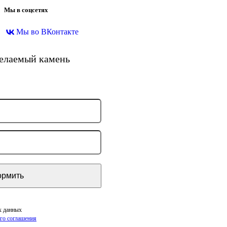
Мы в соцсетях
Мы во ВКонтакте
желаемый камень
х данных
го соглашения