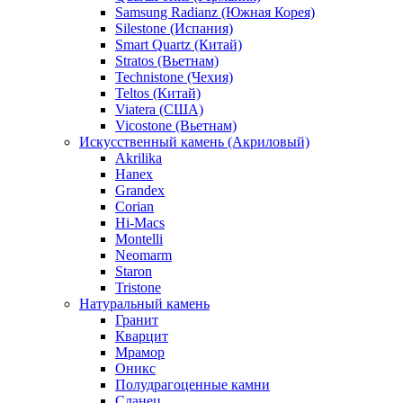
Samsung Radianz (Южная Корея)
Silestone (Испания)
Smart Quartz (Китай)
Stratos (Вьетнам)
Technistone (Чехия)
Teltos (Китай)
Viatera (США)
Vicostone (Вьетнам)
Искусственный камень (Акриловый)
Akrilika
Hanex
Grandex
Corian
Hi-Macs
Montelli
Neomarm
Staron
Tristone
Натуральный камень
Гранит
Кварцит
Мрамор
Оникс
Полудрагоценные камни
Сланец