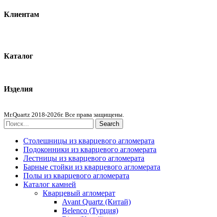
Клиентам
О компании
Контакты
Каталог
Кварцевый агломерат
Изделия
Столешницы из агломерата
Mr.Quartz 2018-2026г. Все права защищены.
Search
Столешницы из кварцевого агломерата
Подоконники из кварцевого агломерата
Лестницы из кварцевого агломерата
Барные стойки из кварцевого агломерата
Полы из кварцевого агломерата
Каталог камней
Кварцевый агломерат
Avant Quartz (Китай)
Belenco (Турция)