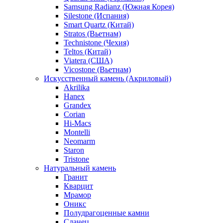
Samsung Radianz (Южная Корея)
Silestone (Испания)
Smart Quartz (Китай)
Stratos (Вьетнам)
Technistone (Чехия)
Teltos (Китай)
Viatera (США)
Vicostone (Вьетнам)
Искусственный камень (Акриловый)
Akrilika
Hanex
Grandex
Corian
Hi-Macs
Montelli
Neomarm
Staron
Tristone
Натуральный камень
Гранит
Кварцит
Мрамор
Оникс
Полудрагоценные камни
Сланец